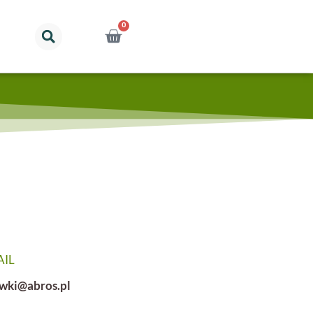
0
AIL
awki@abros.pl