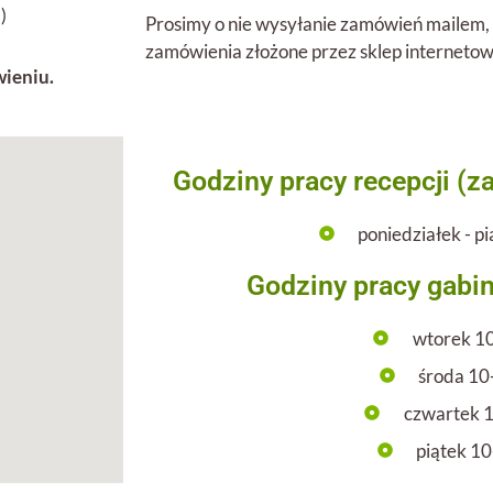
)
Prosimy o nie wysyłanie zamówień mailem,
zamówienia złożone przez sklep interneto
ieniu.
Godziny pracy recepcji (z
poniedziałek - p
Godziny pracy gabin
wtorek 1
środa 10
czwartek 
piątek 1