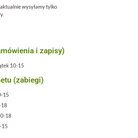
 aktualnie wysyłamy tylko
wy.
amówienia i zapisy)
iątek 10-15
etu (zabiegi)
0-15
-18
10-18
0-15