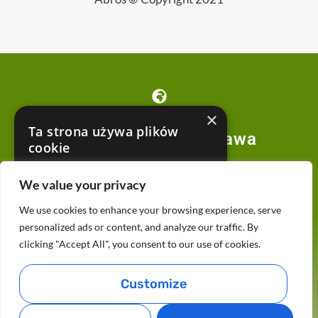
×
Ta strona używa plików
Obozowa 62, Warszawa
cookie
Ta strona internetowa używa plików cookie
We value your privacy
w celu poprawy komfortu użytkowania.
Korzystając z naszej strony internetowej
We use cookies to enhance your browsing experience, serve
wyrażasz zgodę na wszystkie pliki cookie
+48 22-877-33-77
zgodnie z naszą Polityką plików cookie.
personalized ads or content, and analyze our traffic. By
Dowiedz się więcej
clicking "Accept All", you consent to our use of cookies.
AKCEPTUJ WSZYSTKIE
Customize
pijawki@abros.pl
ODRZUĆ WSZYSTKIE