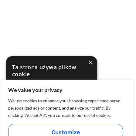
×
Ta strona używa plików
cookie
Ta strona internetowa używa plików cookie
We value your privacy
w celu poprawy komfortu użytkowania.
Korzystając z naszej strony internetowej
We use cookies to enhance your browsing experience, serve
wyrażasz zgodę na wszystkie pliki cookie
zgodnie z naszą Polityką plików cookie.
personalized ads or content, and analyze our traffic. By
Dowiedz się więcej
clicking "Accept All", you consent to our use of cookies.
AKCEPTUJ WSZYSTKIE
Customize