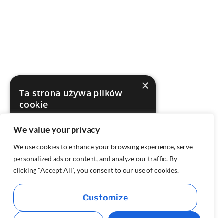
×
Ta strona używa plików
cookie
Ta strona internetowa używa plików cookie
We value your privacy
w celu poprawy komfortu użytkowania.
Korzystając z naszej strony internetowej
We use cookies to enhance your browsing experience, serve
wyrażasz zgodę na wszystkie pliki cookie
zgodnie z naszą Polityką plików cookie.
personalized ads or content, and analyze our traffic. By
Dowiedz się więcej
clicking "Accept All", you consent to our use of cookies.
AKCEPTUJ WSZYSTKIE
Customize
ODRZUĆ WSZYSTKIE