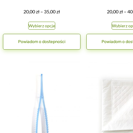
20,00
zł
–
35,00
zł
20,00
zł
–
40
Wybierz opcje
Wybierz op
Powiadom o dostepności
Powiadom o dos