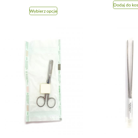
Dodaj do ko
Wybierz opcje