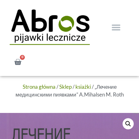
0
Strona główna
/
Sklep
/
ksiażki
/ „Лечение
медицинскими пиявками” A.Mihalsen M. Roth