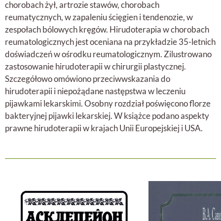
chorobach żył, artrozie stawów, chorobach
reumatycznych, w zapaleniu ścięgien i tendenozie, w
zespołach bólowych kręgów. Hirudoterapia w chorobach
reumatologicznych jest oceniana na przykładzie 35-letnich
doświadczeń w ośrodku reumatologicznym. Zilustrowano
zastosowanie hirudoterapii w chirurgii plastycznej.
Szczegółowo omówiono przeciwwskazania do
hirudoterapii i niepożądane następstwa w leczeniu
pijawkami lekarskimi. Osobny rozdział poświęcono florze
bakteryjnej pijawki lekarskiej. W książce podano aspekty
prawne hirudoterapii w krajach Unii Europejskiej i USA.