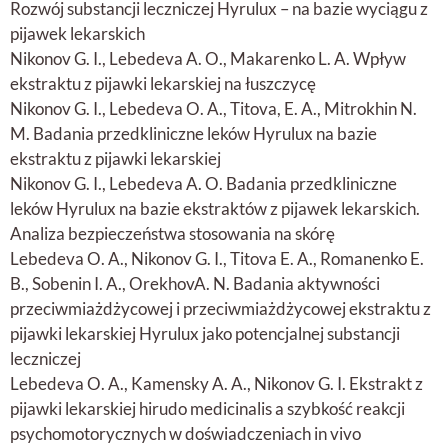
Rozwój substancji leczniczej Hyrulux – na bazie wyciągu z
pijawek lekarskich
Nikonov G. I., Lebedeva A. O., Makarenko L. A. Wpływ
ekstraktu z pijawki lekarskiej na łuszczycę
Nikonov G. I., Lebedeva O. A., Titova, E. A., Mitrokhin N.
M. Badania przedkliniczne leków Hyrulux na bazie
ekstraktu z pijawki lekarskiej
Nikonov G. I., Lebedeva A. O. Badania przedkliniczne
leków Hyrulux na bazie ekstraktów z pijawek lekarskich.
Analiza bezpieczeństwa stosowania na skórę
Lebedeva O. A., Nikonov G. I., Titova E. A., Romanenko E.
B., Sobenin I. A., OrekhovA. N. Badania aktywności
przeciwmiażdżycowej i przeciwmiażdżycowej ekstraktu z
pijawki lekarskiej Hyrulux jako potencjalnej substancji
leczniczej
Lebedeva O. A., Kamensky A. A., Nikonov G. I. Ekstrakt z
pijawki lekarskiej hirudo medicinalis a szybkość reakcji
psychomotorycznych w doświadczeniach in vivo