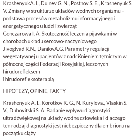
KrashenyukA. I., Dulnev G. N., Postnov S. E., Krashenyuk S.
V. Zmiany w strukturze układów wodnych organizmu –
podstawa procesów metabolizmu informacyjnego i
energetycznego u ludzi i zwierząt
Gonczarowa I. A. Skuteczność leczenia pijawkami w
chorobach układu sercowo-naczyniowego
Jivoglyad R.N., DanilovA.G. Parametry regulacji
wegetatywnej u pacjentów z nadciśnieniem tętniczym w
północnej części Federacji Rosyjskiej, leczonych
hirudorefleksem
i hirudorefleksoterapią
HIPOTEZY, OPINIE, FAKTY
Krashenyuk A. I., Korotkov K. G., N. Kuryleva., Vlaskin S.
V., Dubovitskii S. A. Badanie wpływu diagnostyki
ultradźwiękowej na układy wodne człowieka i dlaczego
ten rodzaj diagnostyki jest niebezpieczny dla embrionu na
początku ciąży